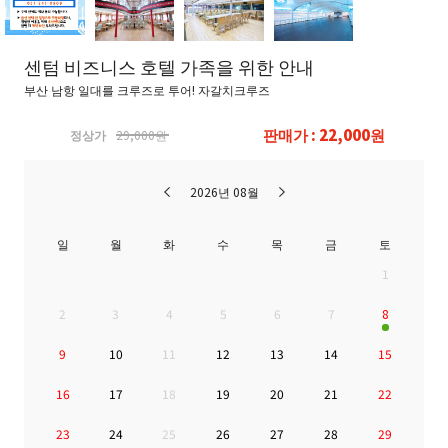
센텀 비즈니스 호텔 가족을 위한 안내
부산 남항 일대를 크루즈로 투어! 자갈치크루즈
판매가 : 22,000원
정상가
29,000원
2026년 08월
일
월
화
수
목
금
토
1
2
3
4
5
6
7
8
9
10
11
12
13
14
15
16
17
18
19
20
21
22
23
24
25
26
27
28
29