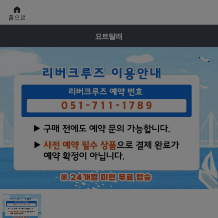
홈으로
요트탈래