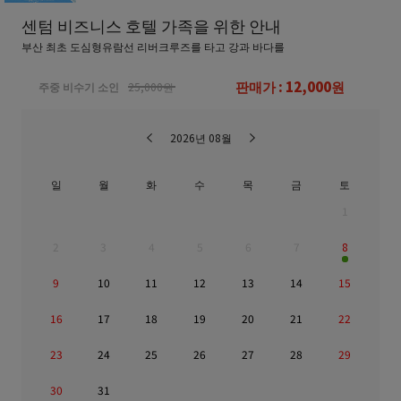
센텀 비즈니스 호텔 가족을 위한 안내
부산 최초 도심형유람선 리버크루즈를 타고 강과 바다를
판매가 : 12,000원
주중 비수기 소인
25,000원
2026년 08월
일
월
화
수
목
금
토
1
2
3
4
5
6
7
8
9
10
11
12
13
14
15
16
17
18
19
20
21
22
23
24
25
26
27
28
29
30
31