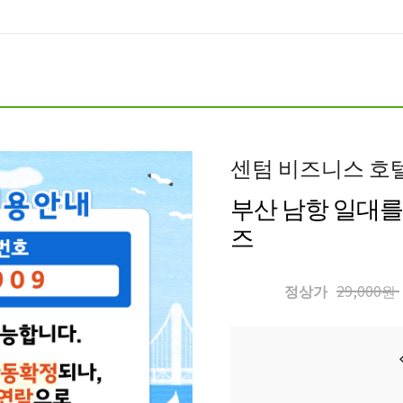
센텀 비즈니스 호
부산 남항 일대를
즈
정상가
29,000원