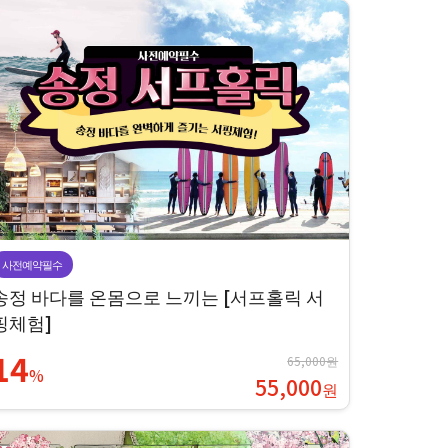
사전예약필수
송정 바다를 온몸으로 느끼는 [서프홀릭 서
핑체험]
14
65,000원
%
55,000
원