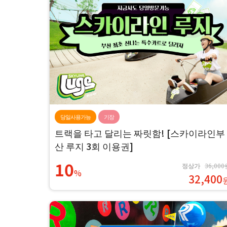
당일사용가능
기장
트랙을 타고 달리는 짜릿함! [스카이라인부
산 루지 3회 이용권]
10
정상가
36,000
%
32,400