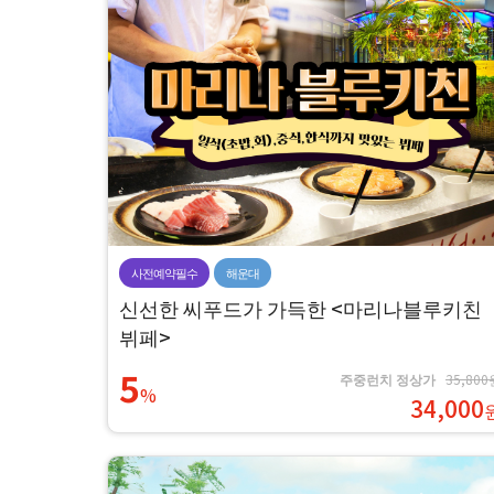
사전예약필수
해운대
신선한 씨푸드가 가득한 <마리나블루키친
뷔페>
5
주중런치 정상가
35,800
%
34,000