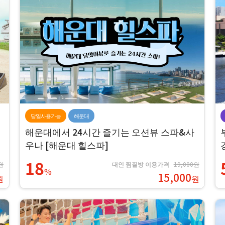
당일사용가능
해운대
해운대에서 24시간 즐기는 오션뷰 스파&사
우나 [해운대 힐스파]
18
원
대인 찜질방 이용가격
19,000원
%
15,000
원
원