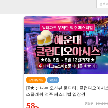
당일사용가능
해운대
[0★ 신나는 오션뷰 풀파티! 클럽디오아시
스플래쉬 맥주 페스티벌 입장권
58
통합권
100,000
%