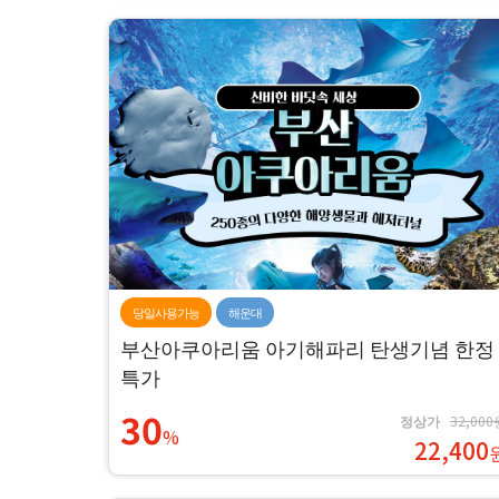
당일사용가능
해운대
부산아쿠아리움 아기해파리 탄생기념 한정
특가
30
정상가
32,000
%
22,400