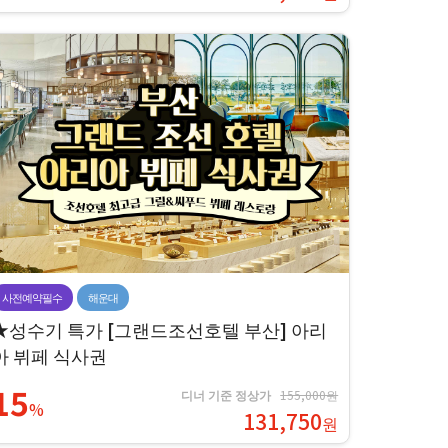
사전예약필수
해운대
★성수기 특가 [그랜드조선호텔 부산] 아리
아 뷔페 식사권
15
디너 기준 정상가
155,000원
%
131,750
원