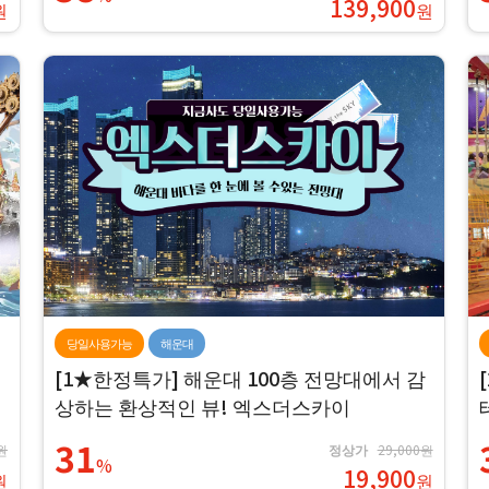
139,900
원
원
당일사용가능
해운대
[1★한정특가] 해운대 100층 전망대에서 감
상하는 환상적인 뷰! 엑스더스카이
31
원
정상가
29,000원
%
19,900
원
원