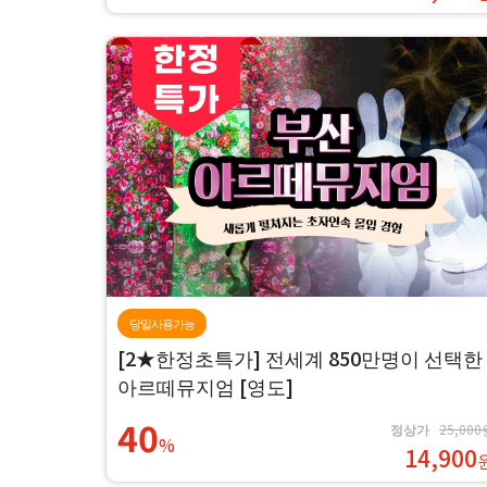
당일사용가능
[2★한정초특가] 전세계 850만명이 선택한
아르떼뮤지엄 [영도]
40
정상가
25,000
%
14,900