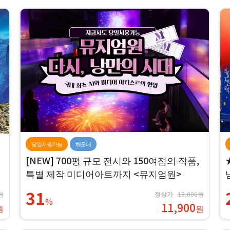
당일사용가능
해운대
[NEW] 700평 규모 전시와 150여점의 작품,
특별 제작 미디어아트까지 <뮤지엄원>
31
원
정상가
18,000원
%
11,900
원
원