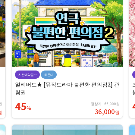
사전예약필수
해운대
얼리버드★ [뮤직드라마 불편한 편의점2] 관
람권
45
원
정상가
66,000원
%
36,000
원
원