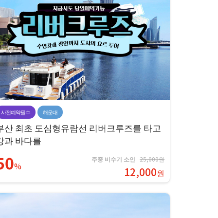
사전예약필수
해운대
부산 최초 도심형유람선 리버크루즈를 타고
강과 바다를
50
주중 비수기 소인
25,000원
%
12,000
원