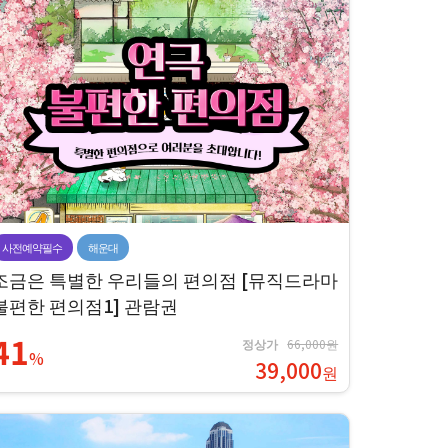
사전예약필수
해운대
조금은 특별한 우리들의 편의점 [뮤직드라마
불편한 편의점1] 관람권
41
정상가
66,000원
%
39,000
원