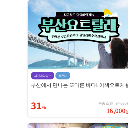
사전예약필수
해운대
부산에서 만나는 또다른 바다! 이색요트체
31
주중 소인
24,000
%
16,000