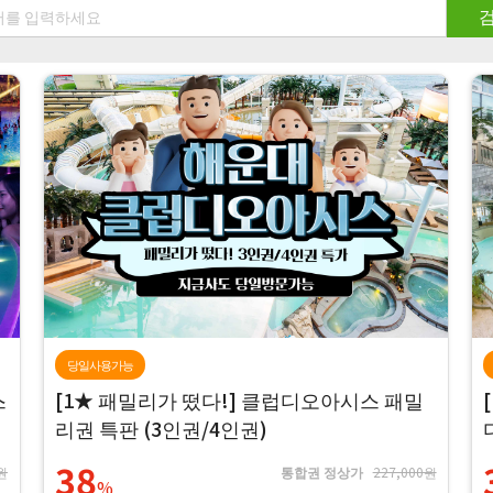
당일사용가능
스
[1★ 패밀리가 떴다!] 클럽디오아시스 패밀
리권 특판 (3인권/4인권)
38
원
통합권 정상가
227,000원
%