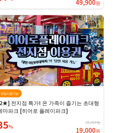
49,900
원
당일사용가능
[2★] 전지점 특가! 온 가족이 즐기는 초대형
테마파크 [히어로 플레이파크]
35
30,000원
%
19,000
원