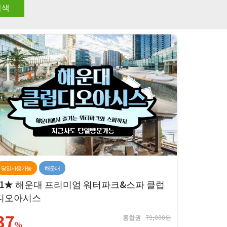
당일사용가능
해운대
[1★ 해운대 프리미엄 워터파크&스파 클럽
디오아시스
37
통합권
79,000원
%