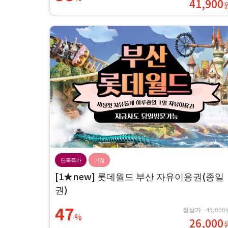
41,900
단독특가
기장
[1★new] 롯데월드 부산 자유이용권(종일
권)
47
정상가
49,000
%
26,000