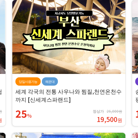
당일사용가능
해운대
험
세계 각국의 전통 사우나와 찜질,천연온천수
까지 [신세계스파랜드]
25
원
정상가
26,000원
%
19,500
원
원