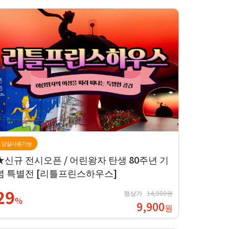
당일사용가능
★신규 전시오픈 / 어린왕자 탄생 80주년 기
념 특별전 [리틀프린스하우스]
29
정상가
14,000원
%
9,900
원