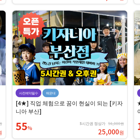
사전예약필수
해운대
[4★] 직업 체험으로 꿈이 현실이 되는 [키자
니아 부산]
55
원
5시간권 정상가
56,000원
%
25,000
원
원